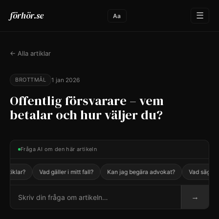
förhör.se
☰
Aa
← Alla artiklar
BROTTMÅL
1 jan 2026
Offentlig försvarare – vem
betalar och hur väljer du?
Fråga AI om den här artikeln
rtiklar?
Vad gäller i mitt fall?
Kan jag begära advokat?
Vad säger la
→