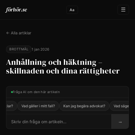
förhör.se
☰
Aa
← Alla artiklar
BROTTMÅL
1 jan 2026
Anhållning och häktning –
skillnaden och dina rättigheter
Fråga AI om den här artikeln
iklar?
Vad gäller i mitt fall?
Kan jag begära advokat?
Vad säger lage
→