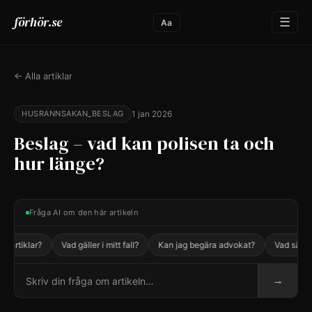
förhör.se
☰
Aa
← Alla artiklar
HUSRANNSAKAN_BESLAG
1 jan 2026
Beslag – vad kan polisen ta och
hur länge?
Fråga AI om den här artikeln
 artiklar?
Vad gäller i mitt fall?
Kan jag begära advokat?
Vad säger 
→